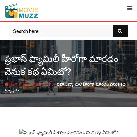
Skip
to
content
ప్రభాస్ ఫ్యామిలీ హీరోగా మారడం
వెనుక కథ ఏమిటో?
-
-
Home
Entertainment
ప్రభాస్ ఫ్యామిలీ హీరోగా మారడం వెనుక కథ
ఏమిటో?