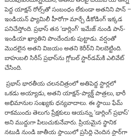
పెద్ద యాక్షన్ రోల్స్‌తో సంబంధం లేకుండా అతనిని పాన్ –
ఇండియన్ ఫ్యామిలీ హీరోగా మార్చే డీకోడింగ్ ఇక్కడ
పనిచేస్తోంది. ప్రభాస్ తన ‘డార్లింగ్’ ఇమేజ్ నుండి పాన్-
ఇండియా ఖ్యాతిని పొందేందుకు పుట్టాడు. వర్షంతో
మొదలైన అతని విజయం అతని కెరీర్‌ని నిలబెట్టింది.
బాహుబలి సిరీస్ ప్రభాస్‌ను గ్లోబల్ స్టార్‌డమ్‌కి ఎలివేట్
చేసింది.
ప్రభాస్ భారతీయ చలనచిత్రంలో అతిపెద్ద స్టార్లలో
ఒకడు అయ్యాడు, అతని యాక్షన్-ప్యాక్డ్ పాత్రలు, భారీ
అభిమానుల సంఖ్యకు ధన్యవాదాలు. ఈ స్థాయి ఫేమ్
రాకముందు తెలుగు ప్రేక్షకులు ఆయన్ను ‘డార్లింగ్ ప్రభాస్’
అని ముద్దుగా పిలుచుకునేవారు. ప్రియమైన స్థానిక
నటుడి నుండి జాతీయ స్థాయిలో ప్రసిద్ధి చెందిన స్టార్‌గా