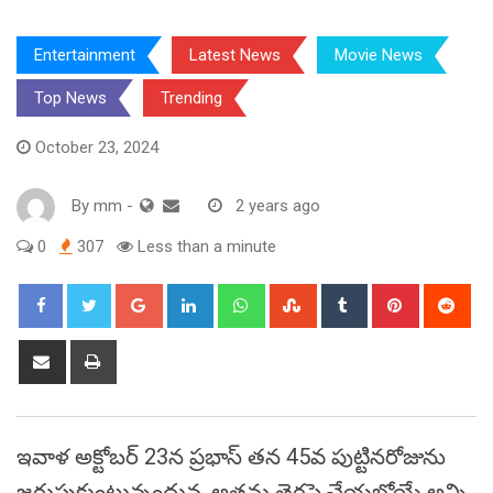
Entertainment
Latest News
Movie News
Top News
Trending
October 23, 2024
By
mm
-
2 years ago
0
307
Less than a minute
Google+
LinkedIn
Whatsapp
StumbleUpon
Tumblr
Pinterest
Red
Share
Print
via
Email
ఇవాళ అక్టోబర్ 23న ప్రభాస్ తన 45వ పుట్టినరోజును
జరుపుకుంటున్నందున, అతను తెరపై చేయబోయే అన్ని