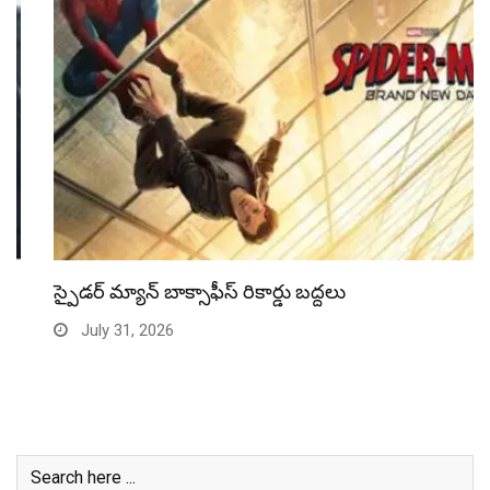
స్పైడర్ మ్యాన్ బాక్సాఫీస్ రికార్డు బద్దలు
July 31, 2026