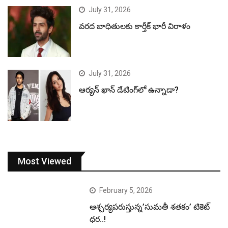
July 31, 2026
వరద బాధితులకు కార్తీక్ భారీ విరాళం
July 31, 2026
ఆర్యన్ ఖాన్ డేటింగ్‌లో ఉన్నాడా?
Most Viewed
February 5, 2026
ఆశ్చర్యపరుస్తున్న’సుమతీ శతకం’ టికెట్
ధర..!