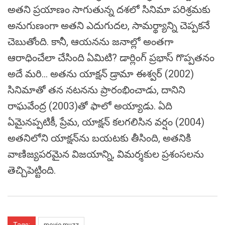
అతని ప్రయాణం సాగుతున్న దశలో సినిమా పరిశ్రమకు
అనుగుణంగా అతని ఎదుగుదల, సామర్థ్యాన్ని చెప్పకనే
చెబుతోంది. కానీ, ఆయనను జనాల్లో అంతగా
ఆరాధించేలా చేసింది ఏమిటి? డార్లింగ్ ప్రభాస్ గొప్పతనం
అదే మరి… అతను యాక్షన్ డ్రామా ఈశ్వర్ (2002)
సినిమాతో తన నటనను ప్రారంభించాడు, దానిని
రాఘవేంద్ర (2003)తో ఫాలో అయ్యాడు. ఏది
ఏమైనప్పటికీ, ప్రేమ, యాక్షన్ కలగలిసిన వర్షం (2004)
అతనిలోని యాక్షన్‌ను బయటకు తీసింది, అతనికి
వాణిజ్యపరమైన విజయాన్ని, విమర్శకుల ప్రశంసలను
తెచ్చిపెట్టింది.
movie muzz