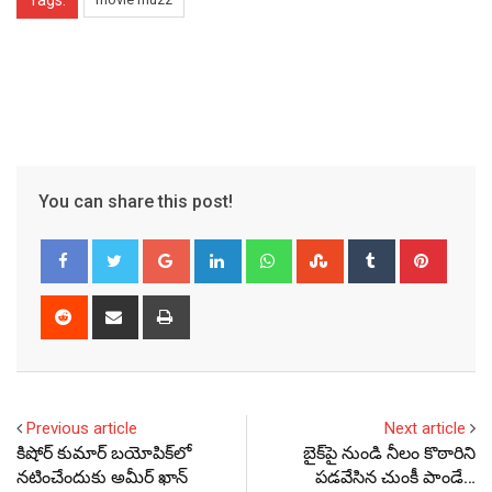
Tags:
You can share this post!
Google+
LinkedIn
Whatsapp
StumbleUpon
Tumblr
Pinter
Reddit
Share
Print
via
Email
Previous article
Next article
కిషోర్ కుమార్ బయోపిక్‌లో
బైక్‌పై నుండి నీలం కొఠారిని
నటించేందుకు అమీర్ ఖాన్
పడవేసిన చుంకీ పాండే…