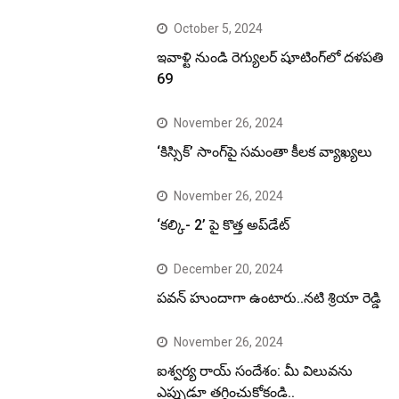
October 5, 2024
ఇవాళ్టి నుండి రెగ్యులర్ షూటింగ్‌లో దళపతి
69
November 26, 2024
‘కిస్సిక్’ సాంగ్‌పై సమంతా కీలక వ్యాఖ్యలు
November 26, 2024
‘కల్కి- 2’ పై కొత్త అప్‌డేట్
December 20, 2024
పవన్ హుందాగా ఉంటారు..నటి శ్రియా రెడ్డి
November 26, 2024
ఐశ్వర్య రాయ్ సందేశం: మీ విలువను
ఎప్పుడూ తగ్గించుకోకండి..