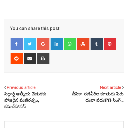
You can share this post!
Google+
LinkedIn
Whatsapp
StumbleUpon
Tumblr
Pinter
Reddit
Share
Print
via
Email
Previous article
Next article
సిద్ధార్థ్ ఆత్మీయ వేడుకకు
దీపికా-రణ్‌వీర్‌ల కూతురు పేరు
హాజరైన మణిరత్నం,
దువా పదుకొణె సింగ్…
కమల్‌హాసన్