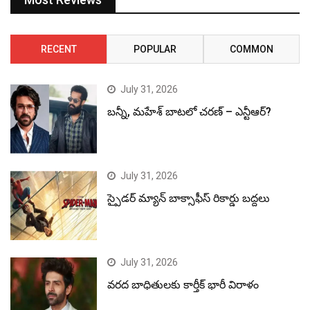
RECENT
POPULAR
COMMON
July 31, 2026
బన్నీ, మహేశ్ బాటలో చరణ్ – ఎన్టీఆర్?
July 31, 2026
స్పైడర్ మ్యాన్ బాక్సాఫీస్ రికార్డు బద్దలు
July 31, 2026
వరద బాధితులకు కార్తీక్ భారీ విరాళం