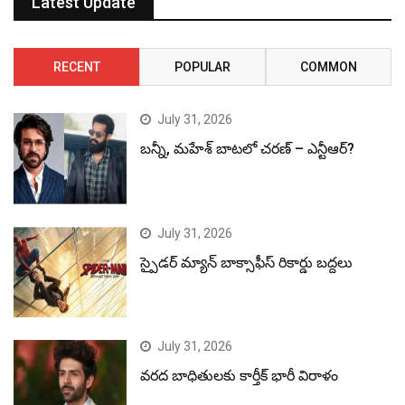
Latest Update
RECENT
POPULAR
COMMON
July 31, 2026
బన్నీ, మహేశ్ బాటలో చరణ్ – ఎన్టీఆర్?
July 31, 2026
స్పైడర్ మ్యాన్ బాక్సాఫీస్ రికార్డు బద్దలు
July 31, 2026
వరద బాధితులకు కార్తీక్ భారీ విరాళం