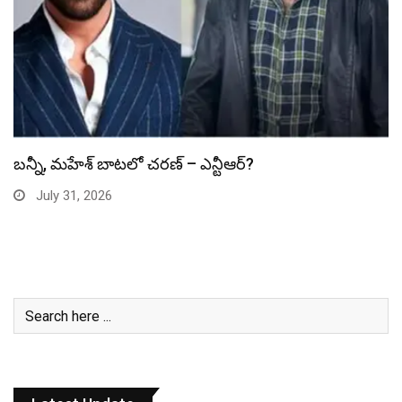
స్పైడర్ మ్యాన్ బాక్సాఫీస్ రికార్డు బద్దలు
July 31, 2026