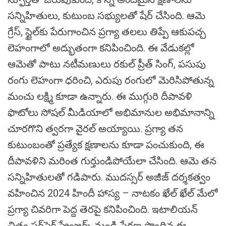
సన్నిహితులు, కుటుంబ సభ్యులతో షేర్ చేసింది. ఆమె
గ్రేస్, స్టైల్‌కు పేరుగాంచిన ప్రగ్యా తలలు తిప్పే ఆకుపచ్చ
లెహంగాలో అద్భుతంగా కనిపించింది. ఈ వేడుకల్లో
ఆమెతో పాటు నటీమణులు రకుల్ ప్రీత్ సింగ్, పసుపు
రంగు లెహంగా ధరించి, ఎరుపు రంగులో మెరిసిపోతున్న
మంచు లక్ష్మి కూడా ఉన్నారు. ఈ ముగ్గురి దీపావళి
ఫొటోలు సోషల్ మీడియాలో అభిమానుల అభిమానాన్ని
చూరగొని త్వరగా వైరల్ అయ్యాయి. ప్రగ్యా తన
కుటుంబంతో ప్రత్యేక క్షణాలను కూడా పంచుకుంది, ఈ
దీపావళిని మరింత గుర్తుండిపోయేలా చేసింది. ఆమె తన
సన్నిహితులతో గడిపారు. ముదస్సర్ అజీజ్ దర్శకత్వం
వహించిన 2024 హిందీ హాస్య – నాటకం ఖేల్ ఖేల్ మేలో
ప్రగ్యా చివరిగా పెద్ద తెరపై కనిపించింది. ఇటాలియన్
చిత్రం పర్‌ఫెక్ట్ స్ట్రేంజర్స్ నుండి ప్రేరణ పొందిన ఈ