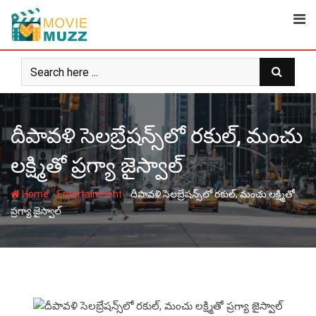
Skip
to
content
దీపావళి సెలబ్రేషన్స్‌లో రకుల్, మంచు
లక్ష్మితో ప్రగ్యా జైస్వాల్
-
-
Home
Entertainment
దీపావళి సెలబ్రేషన్స్‌లో రకుల్, మంచు లక్ష్మితో
ప్రగ్యా జైస్వాల్