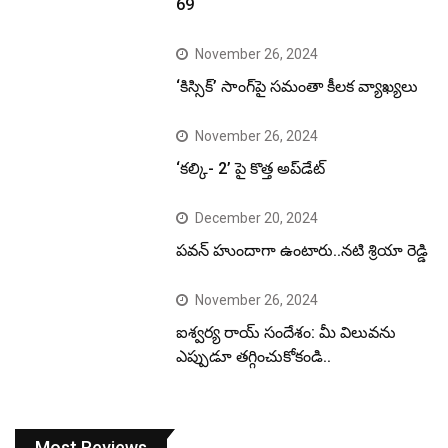
69
November 26, 2024
‘కిస్సిక్’ సాంగ్‌పై సమంతా కీలక వ్యాఖ్యలు
November 26, 2024
‘కల్కి- 2’ పై కొత్త అప్‌డేట్
December 20, 2024
పవన్ హుందాగా ఉంటారు..నటి శ్రియా రెడ్డి
November 26, 2024
ఐశ్వర్య రాయ్ సందేశం: మీ విలువను
ఎప్పుడూ తగ్గించుకోకండి..
Most Reviews