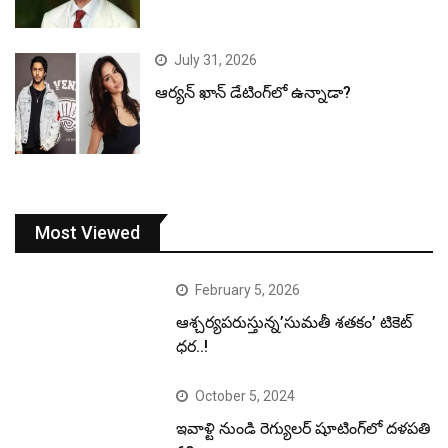
July 31, 2026
ఆర్యన్ ఖాన్ డేటింగ్‌లో ఉన్నాడా?
Most Viewed
February 5, 2026
ఆశ్చర్యపరుస్తున్న’సుమతీ శతకం’ టికెట్
ధర..!
October 5, 2024
ఇవాళ్టి నుండి రెగ్యులర్ షూటింగ్‌లో దళపతి