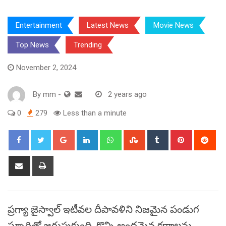
Entertainment
Latest News
Movie News
Top News
Trending
November 2, 2024
By
mm
-
2 years ago
0
279
Less than a minute
Google+
LinkedIn
Whatsapp
StumbleUpon
Tumblr
Pinterest
Red
Share
Print
via
Email
ప్రగ్యా జైస్వాల్ ఇటీవల దీపావళిని నిజమైన పండుగ
స్ఫూర్తితో జరుపుకుంది, కొన్ని అందమైన క్షణాలను