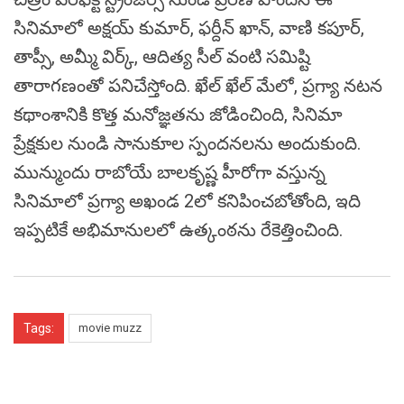
సినిమాలో అక్షయ్ కుమార్, ఫర్దీన్ ఖాన్, వాణి కపూర్,
తాప్సీ, అమ్మీ విర్క్, ఆదిత్య సీల్ వంటి సమిష్టి
తారాగణంతో పనిచేస్తోంది. ఖేల్ ఖేల్ మేలో, ప్రగ్యా నటన
కథాంశానికి కొత్త మనోజ్ఞతను జోడించింది, సినిమా
ప్రేక్షకుల నుండి సానుకూల స్పందనలను అందుకుంది.
మున్ముందు రాబోయే బాలకృష్ణ హీరోగా వస్తున్న
సినిమాలో ప్రగ్యా అఖండ 2లో కనిపించబోతోంది, ఇది
ఇప్పటికే అభిమానులలో ఉత్కంఠను రేకెత్తించింది.
Tags:
movie muzz