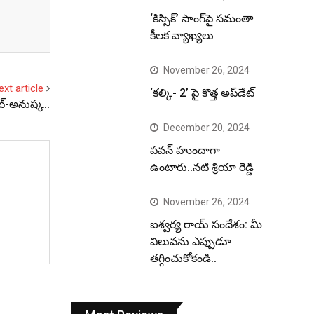
‘కిస్సిక్’ సాంగ్‌పై సమంతా
కీలక వ్యాఖ్యలు
November 26, 2024
ext article
‘కల్కి- 2’ పై కొత్త అప్‌డేట్
ాట్-అనుష్క..
December 20, 2024
పవన్ హుందాగా
ఉంటారు..నటి శ్రియా రెడ్డి
November 26, 2024
ఐశ్వర్య రాయ్ సందేశం: మీ
విలువను ఎప్పుడూ
తగ్గించుకోకండి..