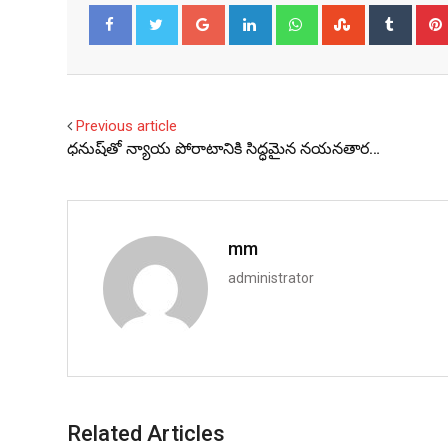
Google+
LinkedIn
Whatsapp
StumbleUpo
Tumbl
Facebook
Twitter
Previous article
ధనుష్‌తో న్యాయ పోరాటానికి సిద్ధమైన నయనతార…
mm
administrator
Related Articles