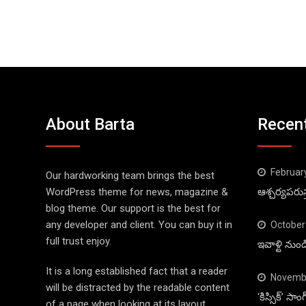
About Barta
Recen
Februar
Our hardworking team brings the best
WordPress theme for news, magazine &
ఆశ్చర్యపరుస
blog theme. Our support is the best for
any developer and client. You can buy it in
October
full trust enjoy.
ఇవాళ్టి నుం
It is a long established fact that a reader
Novembe
will be distracted by the readable content
‘కిస్సిక్’ స
of a page when looking at its layout.