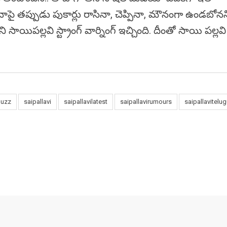
 నాపై తప్పుడు పుకార్లు రాసినా, చెప్పినా, మౌనంగా ఉండబోన
ాయిపల్లవి స్ట్రాంగ్ వార్నింగ్ ఇచ్చింది. దీంతో సాయి పల్లవ
muzz
saipallavi
saipallavilatest
saipallavirumours
saipallavitel