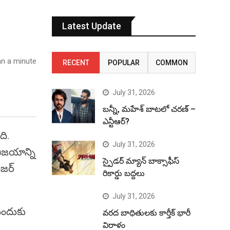
Latest Update
n a minute
RECENT
POPULAR
COMMON
July 31, 2026
బన్నీ, మహేశ్ బాటలో చరణ్ –
ఎన్టీఆర్?
ది.
July 31, 2026
విజయాన్ని
స్పైడర్ మ్యాన్ బాక్సాఫీస్
ంజర్
రికార్డు బద్దలు
July 31, 2026
నందుకు
వరద బాధితులకు కార్తీక్ భారీ
విరాళం