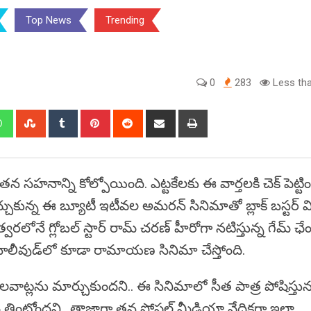
Top News
Trending
0
283
Less tha
edIn
Whatsapp
StumbleUpon
Tumblr
Pinterest
Reddit
Share
Print
via
Email
న సహనాన్ని కోల్పోయింది. ఎట్టకేలకు ఈ వార్తలకి చెక్ పెట్టిం
 తెచ్చుకున్న ఈ బ్యూటీ ఇటీవల అమరన్ సినిమాతో బ్లాక్ బస్టర్ 
ోనే గ్లోబల్ స్టార్ రామ్ చరణ్ హీరోగా నటిస్తున్న గేమ్ ఛే
ాలీవుడ్‌లో కూడా రామాయణ సినిమా చేస్తోంది.
ాట్లను మార్చుకుందని.. ఈ సినిమాలో సీత పాత్ర పోషిస్తు
్రమే తింటోందని.. తాజాగా తన సోషల్ మీడియా వేదికగా ఇలా