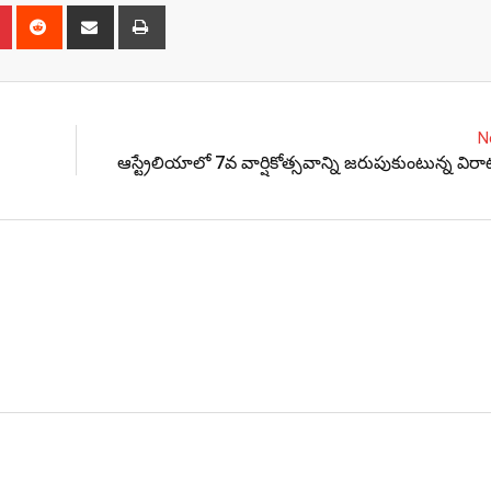
n
r
Pinterest
Reddit
Share
Print
via
Email
N
ఆస్ట్రేలియాలో 7వ వార్షికోత్సవాన్ని జరుపుకుంటున్న విర