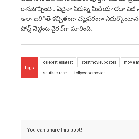
రాసుకొచ్చింది… ఏదైనా పేరున్న మీడియా లేదా పేజీ
అలా జరిగితే కచ్చితంగా చట్టపరంగా ఎదుర్కొంటానని స
పోస్ట్ నెట్టింట వైరల్‌గా మారింది.
celebratieslatest
latestmovieupdates
movie 
Tags:
southactrese
tollywoodmovies
You can share this post!