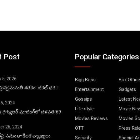
t Post
Popular Categories
y 5, 2026
Bigg Boss
Box Office
్తున్న’సుమతీ శతకం’ టికెట్ ధర..!
Entertainment
Gadgets
Gossips
Latest Ne
 5, 2024
Life style
Movie Ne
డి రెగ్యులర్ షూటింగ్‌లో దళపతి 69
Movies Reviews
Movies Sc
r 26, 2024
OTT
Press Rel
ాంగ్‌పై సమంతా కీలక వ్యాఖ్యలు
Security
Special Ar