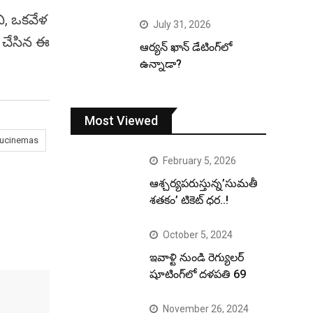
ని, ఒకవేళ
July 31, 2026
ి చేసిన ఈ
ఆర్యన్ ఖాన్ డేటింగ్‌లో
ఉన్నాడా?
Most Viewed
ugucinemas
February 5, 2026
ఆశ్చర్యపరుస్తున్న’సుమతీ
శతకం’ టికెట్ ధర..!
October 5, 2024
ఇవాళ్టి నుండి రెగ్యులర్
షూటింగ్‌లో దళపతి 69
November 26, 2024