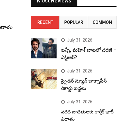
Most Reviews
RECENT
POPULAR
COMMON
విరాళం
July 31, 2026
బన్నీ, మహేశ్ బాటలో చరణ్ –
ఎన్టీఆర్?
July 31, 2026
స్పైడర్ మ్యాన్ బాక్సాఫీస్
రికార్డు బద్దలు
July 31, 2026
వరద బాధితులకు కార్తీక్ భారీ
విరాళం