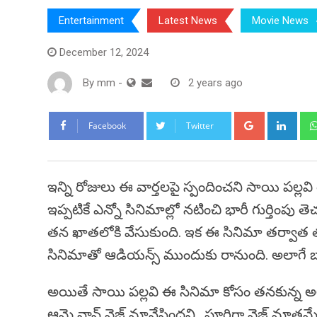
Entertainment
Latest News
Movie News
December 12, 2024
By
mm
-
2 years ago
Google+
Link
Facebook
Twitter
ఇన్ని రోజులు ఈ వార్తలపై స్పందించని సాయి పల్లవి త
ఇప్పటికే ఎన్నో సినిమాల్లో నటించి భారీ గుర్తింపు
తన ఖాతలోకి వేసుకుంది. ఇక ఈ సినిమా తర్వాత త్వరల
సినిమాతో ఆడియన్స్ ముందుకు రానుంది. అలాగే బ
అయితే సాయి పల్లవి ఈ సినిమా కోసం తనకున్న అలవ
ఆమె నాన్ వెజ్ మానేసిందని.. పూర్తిగా వెజ్ మాత